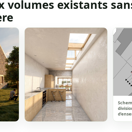
x volumes existants san
ere
Schema
divisi
d’ense
se
Volume de liaison : apporter la