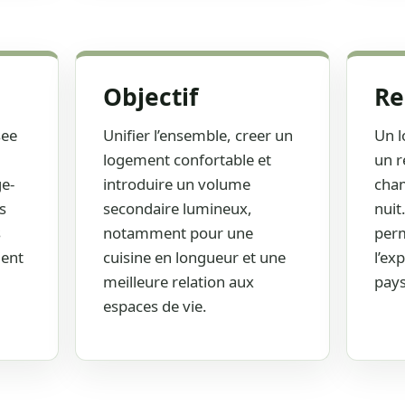
t a
lumiere et connecter les usages.
Objectif
Re
see
Unifier l’ensemble, creer un
Un l
logement confortable et
un r
ge-
introduire un volume
cham
s
secondaire lumineux,
nuit
s
notamment pour une
perm
ient
cuisine en longueur et une
l’ex
meilleure relation aux
pays
espaces de vie.