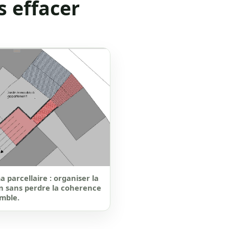
s effacer
 parcellaire : organiser la
on sans perdre la coherence
mble.