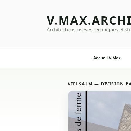
Aller
au
V.MAX.ARCH
contenu
principal
Architecture, releves techniques et st
Accueil V.Max
VIELSALM — DIVISION P