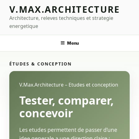
Aller
V.MAX.ARCHITECTURE
au
Architecture, releves techniques et strategie
contenu
principal
energetique
Menu
ÉTUDES & CONCEPTION
V.Max.Architecture – Etudes et conception
Tester, comparer,
concevoir
Les etudes permettent de passer d’une
idee generale a une direction claire :