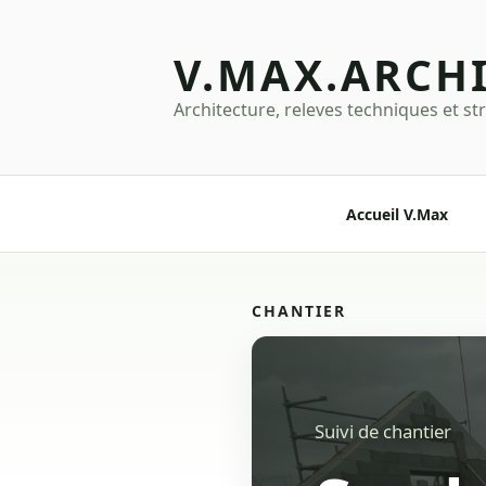
Aller
au
V.MAX.ARCH
contenu
principal
Architecture, releves techniques et st
Accueil V.Max
CHANTIER
Suivi de chantier