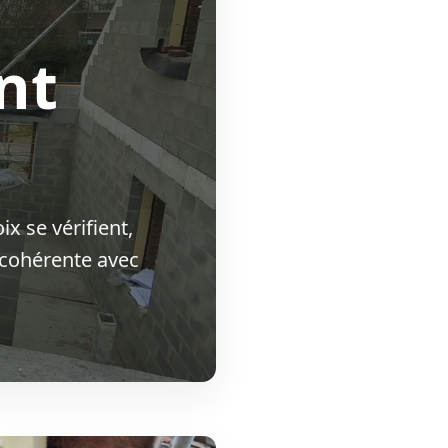
nt
x se vérifient,
r cohérente avec