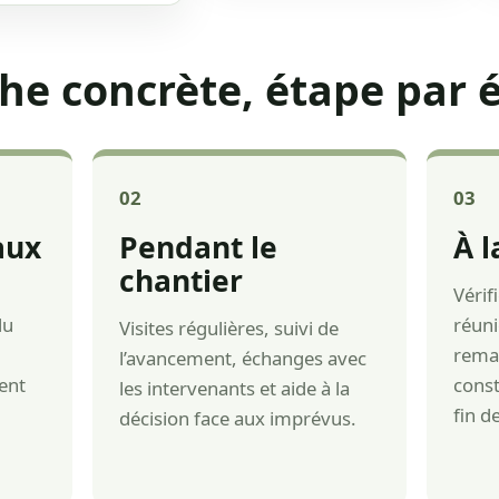
he concrète, étape par 
02
03
aux
Pendant le
À l
chantier
Vérif
du
réuni
Visites régulières, suivi de
u
remar
l’avancement, échanges avec
ent
const
les intervenants et aide à la
fin d
décision face aux imprévus.