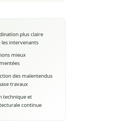
ination plus claire
 les intervenants
sions mieux
mentées
ction des malentendus
hase travaux
n technique et
tecturale continue