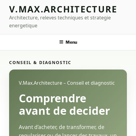
Aller
V.MAX.ARCHITECTURE
au
Architecture, releves techniques et strategie
contenu
principal
energetique
Menu
CONSEIL & DIAGNOSTIC
V.Max.Architecture – Conseil et diagnostic
Comprendre
avant de decider
Avant d’acheter, de transformer, de
regulariser ou de lancer des travaux, un