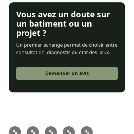
Vous avez un doute sur
un batiment ou un
projet ?
Un premier echange permet de choisir entre
consultation, diagnostic ou etat des lieux.
Demander un avis
Accueil
V.Max.Architecture
À
Sur
Contact