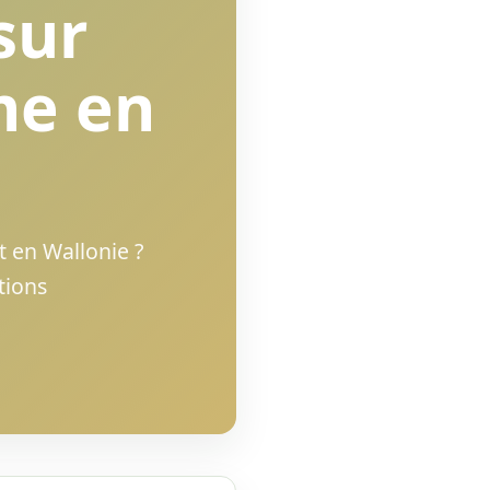
sur
me en
t en Wallonie ?
tions