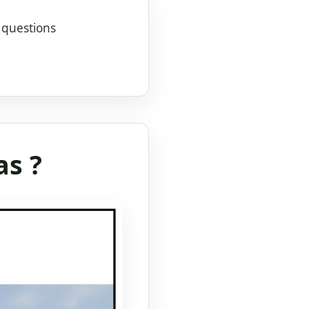
s questions
as ?