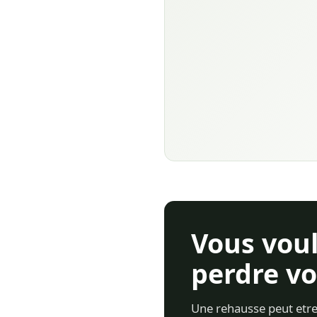
Vous voul
perdre vo
Une rehausse peut etre u