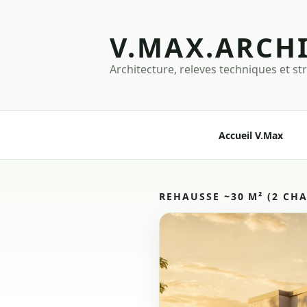
Aller
au
V.MAX.ARCH
contenu
principal
Architecture, releves techniques et st
Accueil V.Max
REHAUSSE ~30 M² (2 CH