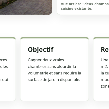
Vue arriere : deux chambre
cuisine existante.
compact, sobre et
Objectif
Re
eces
Gagner deux vraies
Une 
s les
chambres sans alourdir la
m2, 
volumetrie et sans reduire la
la c
e qui
surface de jardin disponible.
modu
zone