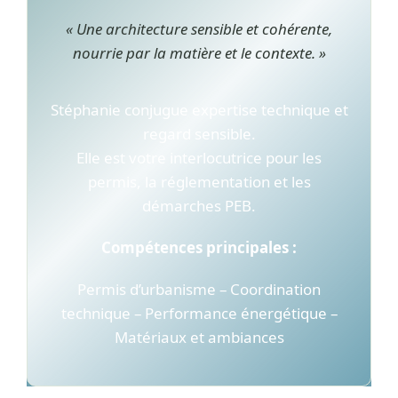
« Une architecture sensible et cohérente,
nourrie par la matière et le contexte. »
Stéphanie conjugue expertise technique et
regard sensible.
Elle est votre interlocutrice pour les
permis, la réglementation et les
démarches PEB.
Compétences principales :
Permis d’urbanisme – Coordination
technique – Performance énergétique –
Matériaux et ambiances