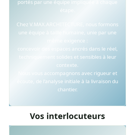
portés par une équipe impliquée à chaque
étape.
Chez V.MAX.ARCHITECTURE, nous formons
une équipe à taille humaine, unie par une
même exigence :
concevoir des espaces ancrés dans le réel,
techniquement solides et sensibles à leur
contexte.
Nous vous accompagnons avec rigueur et
écoute, de l’analyse initiale à la livraison du
chantier.
Vos interlocuteurs