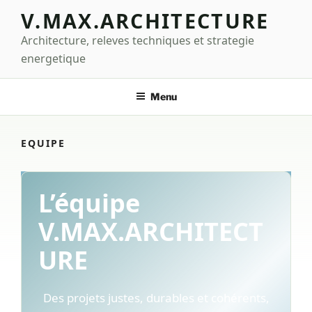
Aller
V.MAX.ARCHITECTURE
au
Architecture, releves techniques et strategie
contenu
principal
energetique
Menu
EQUIPE
L’équipe
V.MAX.ARCHITECT
URE
Des projets justes, durables et cohérents,