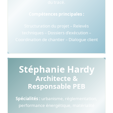
du tracé.
Compétences principales :
Structuration du projet – Relevés
techniques – Dossiers d’exécution –
Coordination de chantier – Dialogue client
Stéphanie Hardy
Architecte &
Responsable PEB
Spécialités :
urbanisme, réglementation,
performance énergétique, matérialité