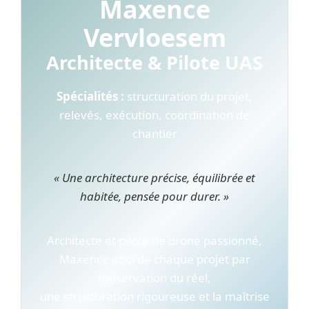
Maxence
Vervloesem
Architecte & Pilote UAS
Spécialités :
structuration du projet,
relevés, exécution, coordination de
chantier
« Une architecture précise, équilibrée et
habitée, pensée pour durer. »
Architecte et pilote de drone passionné,
Maxence aborde chaque projet par
l’observation du réel,
une structuration rigoureuse et la maîtrise